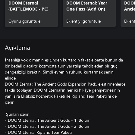
DOOM Eternal
DOOM Eternal: Year
DOOM
(BATTLEMODE - PC)
One Pass (Add On)
Ancie
Bölü
Oyunu görüntüle
Eklentiyi görüntüle
Eklent
Açıklama
İnsanlığı yok olmanın eşiğinden kurtardın fakat elbette bunun da
bir bedeli olacaktı; kozmosta tüm yaratılışı tehdit eden bir güç
dengesizliği bıraktın. Şimdi evrenin ruhunu kurtarmak senin
elinde.
DOOM Eternal: The Ancient Gods Expansion Pack, eleştirmenlerce
takdir toplayan DOOM Eternal'ın her iki hikâye genişletmesinin
yanı sıra Eksiksiz Kozmetik Paketi ile Rip and Tear Paketi'ni de
içerir.
Şunları içerir:
- DOOM Eternal: The Ancient Gods - 1. Bölüm
- DOOM Eternal: The Ancient Gods - 2. Bölüm
- DOOM Eternal Rip and Tear Paketi