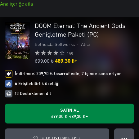
Ana içeriğe atla
DOOM Eternal: The Ancient Gods
Genişletme Paketi (PC)
Bethesda Softworks
•
Atıcı
159
699,00 ₺
489,30 ₺+
İndirimde: 209,70 ₺ tasarruf edin, 7 içinde sona eriyor
6 Erişilebilirlik özelliği
13 Desteklenen dil
SATIN AL
699,00 ₺
489,30 ₺+
İSTEK LISTESINE EKLE
● ● ●