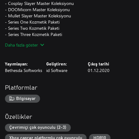
- Cosplay Slayer Master Koleksiyonu
- DOOMicorn Master Koleksiyonu
- Mullet Slayer Master Koleksiyonu
- Series One Kozmetik Paketi
- Series Two Kozmetik Paketi
- Series Three Kozmetik Paketi
- Series Four Kozmetik Paketi
Daha fazla göster
- Series Five Kozmetik Paketi
- Series Six Kozmetik Paketi
- Series Seven Kozmetik Paketi
Yayımlayan:
Geliştiren:
Çıkış tarihi
Bethesda Softworks
id Software
01.12.2020
*Bu içerikle oynamak için DOOM Eternal ana oyunu gereklidir.
Platformlar
Bilgisayar
Özellikler
Çevrimiçi çok oyunculu (2-3)
Xbox çapraz platformlu çok oyunculu
HDR10