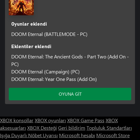
Oyunlar eklendi
DOOM Eternal (BATTLEMODE - PC)
Eklentiler eklendi
DOOM Eternal: The Ancient Gods - Part Two (Add On -
PC)
DOOM Eternal (Campaign) (PC)
DOOM Eternal: Year One Pass (Add On)
OYUNA GİT
XBOX konsollar
XBOX oyunları
XBOX Game Pass
XBOX
aksesuarları
XBOX Desteği
Geri bildirim
Topluluk Standartları
Işığa Duyarlı Nöbet Uyarısı
Microsoft hesabı
Microsoft Store