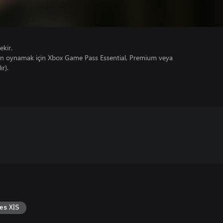
ekir.
un oynamak için Xbox Game Pass Essential, Premium veya
ır).
es X|S