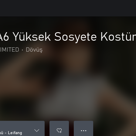
OA6 Yüksek Sosyete Kostü
IMITED
•
Dövüş
● ● ●
mü - Leifang