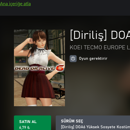
Ana içeriğe atla
[Diriliş] D
KOEI TECMO EUROPE L
Oyun gerektirir
SÜRÜM SEÇ
SATIN AL
[Diriliş] DOA6 Yüksek Sosyete Kostü
6,79 ₺