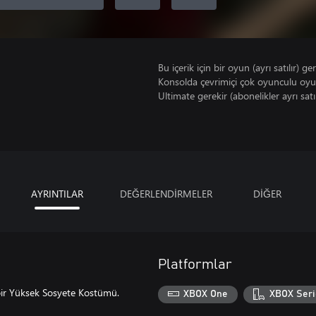
Bu içerik için bir oyun (ayrı satılır) ger
Konsolda çevrimiçi çok oyunculu oy
Ultimate gerekir (abonelikler ayrı satıl
AYRINTILAR
DEĞERLENDİRMELER
DİĞER
Platformlar
n bir Yüksek Sosyete Kostümü.
XBOX One
XBOX Seri