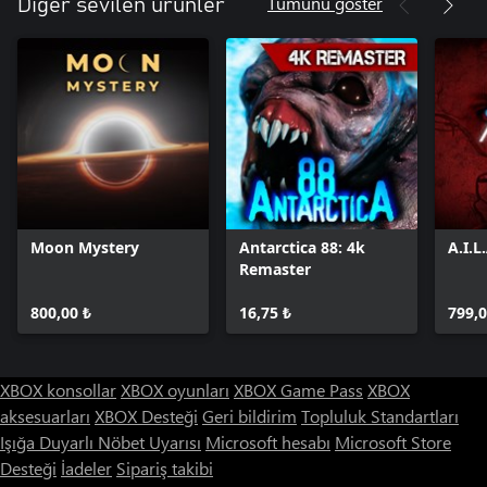
Tümünü göster
Diğer sevilen ürünler
Moon Mystery
Antarctica 88: 4k
A.I.L
Remaster
800,00 ₺
16,75 ₺
799,0
XBOX konsollar
XBOX oyunları
XBOX Game Pass
XBOX
aksesuarları
XBOX Desteği
Geri bildirim
Topluluk Standartları
Işığa Duyarlı Nöbet Uyarısı
Microsoft hesabı
Microsoft Store
Desteği
İadeler
Sipariş takibi