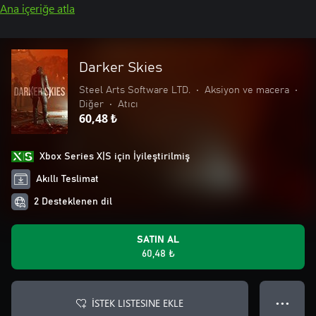
Ana içeriğe atla
Darker Skies
Steel Arts Software LTD.
•
Aksiyon ve macera
•
Diğer
•
Atıcı
60,48 ₺
Xbox Series X|S için İyileştirilmiş
Akıllı Teslimat
2 Desteklenen dil
SATIN AL
60,48 ₺
İSTEK LISTESINE EKLE
● ● ●