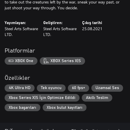
to take out the creatures left by the war, sneak your way past, or
Yayımlayan:
Geliştiren:
Çıkış tarihi
Steel Arts Software
Steel Arts Software
25.08.2021
LTD.
LTD.
Platformlar
XBOX One
XBOX Series X|S
Özellikler
4K Ultra HD
Tek oyuncu
60 fps+
Uzamsal Ses
Xbox Series X|S İçin Optimize Edildi
Akıllı Teslim
Xbox başarıları
Xbox bulut kayıtları