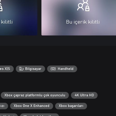
kilitli
Bu içerik kilitli
es X|S
Bilgisayar
Handheld
Xbox çapraz platformlu çok oyunculu
4K Ultra HD
ızı
Xbox One X Enhanced
Xbox başarıları