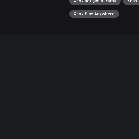
Xbox iletişim durumu
Xbox 
Xbox Play Anywhere