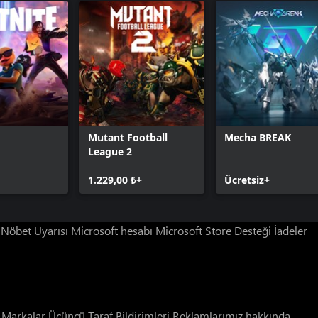
Mutant Football
Mecha BREAK
League 2
1.229,00 ₺+
Ücretsiz+
ı Nöbet Uyarısı
Microsoft hesabı
Microsoft Store Desteği
İadeler
i Markalar
Üçüncü Taraf Bildirimleri
Reklamlarımız hakkında