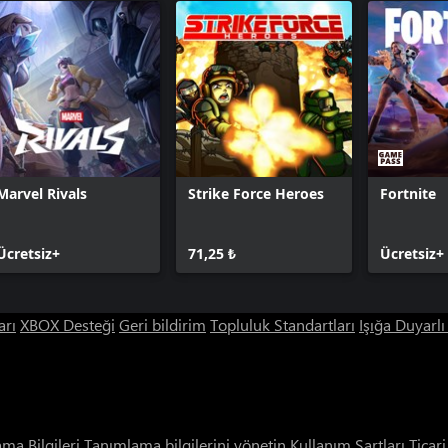
Marvel Rivals
Strike Force Heroes
Fortnite
Ücretsiz+
71,25 ₺
Ücretsiz+
arı
XBOX Desteği
Geri bildirim
Topluluk Standartları
Işığa Duyarl
ama Bilgileri
Tanımlama bilgilerini yönetin
Kullanım Şartları
Ticar