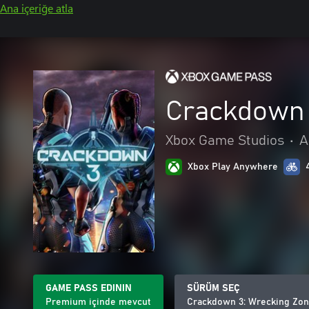
Ana içeriğe atla
Crackdown 
Xbox Game Studios
•
A
Xbox Play Anywhere
GAME PASS EDININ
SÜRÜM SEÇ
Premium içinde mevcut
Crackdown 3: Wrecking Zo