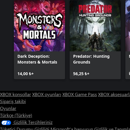
Dark Deception:
Predator: Hunting
Monsters & Mortals
Grounds
14,00 ₺+
56,25 ₺+
XBOX konsollar
XBOX oyunları
XBOX Game Pass
XBOX aksesuarl
Sipariş takibi
Oyunlar
Türkçe (Türkiye)
Gizlilik Tercihleriniz
Tüketici Durumu Gizliliği
Microsoft'a başvurun
Gizlilik ve Tanıml