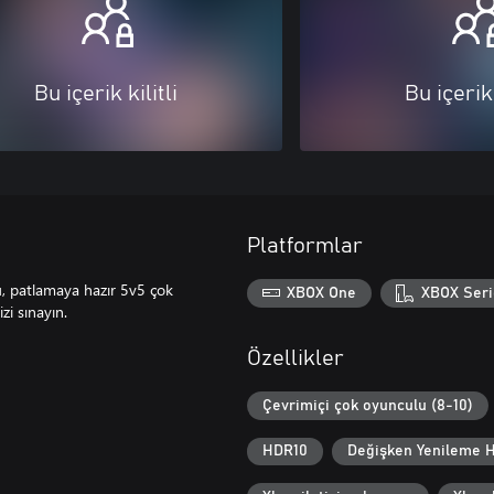
Bu içerik kilitli
Bu içerik 
Platformlar
ğu, patlamaya hazır 5v5 çok
XBOX One
XBOX Seri
i sınayın.
Özellikler
Çevrimiçi çok oyunculu (8-10)
HDR10
Değişken Yenileme H