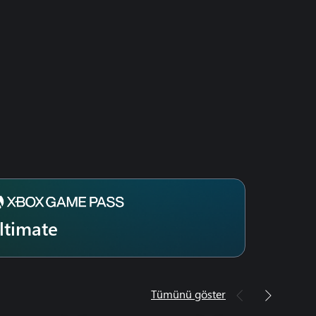
ltimate
Tümünü göster