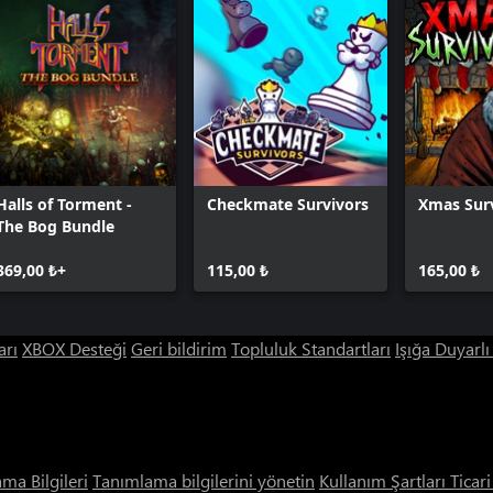
Halls of Torment -
Checkmate Survivors
Xmas Sur
The Bog Bundle
369,00 ₺+
115,00 ₺
165,00 ₺
arı
XBOX Desteği
Geri bildirim
Topluluk Standartları
Işığa Duyarl
ama Bilgileri
Tanımlama bilgilerini yönetin
Kullanım Şartları
Ticar