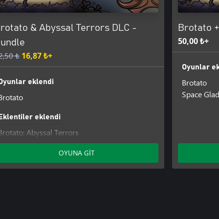
rotato & Abyssal Terrors DLC -
Brotato 
50,00 ₺+
undle
2,50 ₺
16,87 ₺+
Oyunlar ek
Brotato
Oyunlar eklendi
Space Glad
Brotato
Eklentiler eklendi
Brotato: Abyssal Terrors
OYUNA GİT