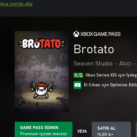
Ana içeriğe atla
Brotato
Seaven Studio
•
Atıcı
•
Xbox Series X|S için İyileş
El Cihazı için Optimize Edil
GAME PASS EDININ
SATIN AL
VEYA
Premium içinde mevcut
14,00 ₺+