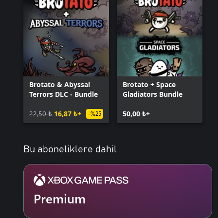
Brotato & Abyssal
Brotato + Space
Terrors DLC - Bundle
Gladiators Bundle
22,50 ₺
16,87 ₺+
50,00 ₺+
-%25
Bu aboneliklere dahil
Premium