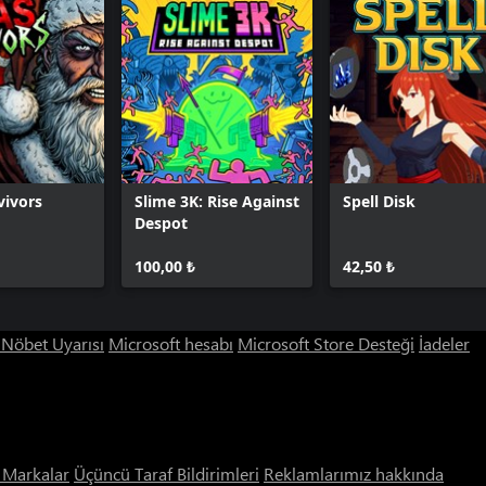
vivors
Slime 3K: Rise Against
Spell Disk
Despot
100,00 ₺
42,50 ₺
ı Nöbet Uyarısı
Microsoft hesabı
Microsoft Store Desteği
İadeler
i Markalar
Üçüncü Taraf Bildirimleri
Reklamlarımız hakkında