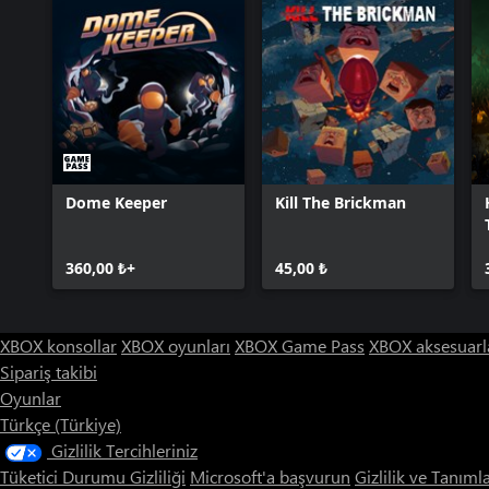
Dome Keeper
Kill The Brickman
360,00 ₺+
45,00 ₺
XBOX konsollar
XBOX oyunları
XBOX Game Pass
XBOX aksesuarl
Sipariş takibi
Oyunlar
Türkçe (Türkiye)
Gizlilik Tercihleriniz
Tüketici Durumu Gizliliği
Microsoft'a başvurun
Gizlilik ve Tanıml