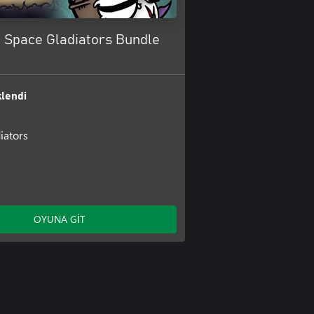
+ Space Gladiators Bundle
lendi
iators
OYUNA GİT