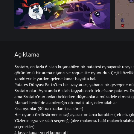
Açıklama
Brotato, en fazla 6 silah kuşanabilen bir patatesi oynayarak uzaylı s
görünümlü bir arena nişancı ve rogue-lite oyunudur. Çeşitli özellikl
karakterinle yardım gelene kadar hayatta kal.
Patates Dünyası Pattis'ten biz uzay aracı, yabancı bir gezegene d
Brotato olur. Aynı anda 6 silah taşıyabilecek tek efsane patates. 
ama Brotato'nun onları beklerken düşmanlarla mücadele etmesi g
Manuel hedef de alabileceğin otomatik ateş eden silahlar
Kısa oyunlar (30 dakikadan kısa sürer)
Her oyunu özelleştirmenizi sağlayacak onlarca karakter (tek elli, çıl
Yüzlerce eşya ve silah seçeneği (alev makinesi, hafif makineli silahla
seçenekler)
4 kişiye kadar yerel kooperatif