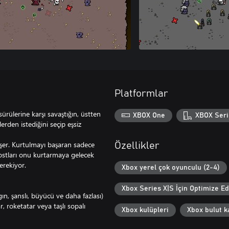
Platformlar
ürülerine karşı savaştığın, üstten
XBOX One
XBOX Seri
erden istediğini seçip eşsiz
üşer. Kurtulmayı başaran sadece
Özellikler
Dostları onu kurtarmaya gelecek
erekiyor.
Xbox yerel çok oyunculu (2-4)
Xbox Series X|S İçin Optimize Ed
gın, şanslı, büyücü ve daha fazlası)
r, roketatar veya taşlı sopalı
Xbox kulüpleri
Xbox bulut ka