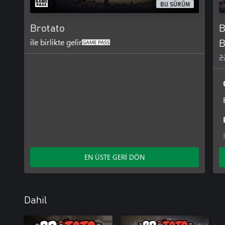
BU SÜRÜM
Brotato
B
ile birlikte gelir
B
2
EN ÜSTE GERİ DÖN
Dahil