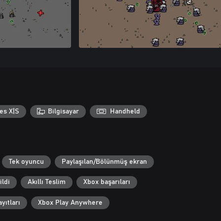
es X|S
Bilgisayar
Handheld
Tek oyuncu
Paylaşılan/Bölünmüş ekran
ildi
Akıllı Teslim
Xbox başarıları
yıtları
Xbox Play Anywhere