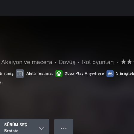
Aksiyon ve macera
•
Dövüş
•
Rol oyunları
•
tirilmiş
Akıllı Teslimat
Xbox Play Anywhere
5 Erişileb
di
SÜRÜM SEÇ
● ● ●
Brotato