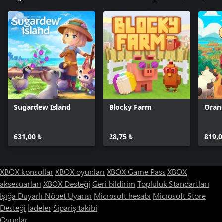
Sugardew Island
Blocky Farm
Oran
631,00 ₺
28,75 ₺
819,0
XBOX konsollar
XBOX oyunları
XBOX Game Pass
XBOX
aksesuarları
XBOX Desteği
Geri bildirim
Topluluk Standartları
Işığa Duyarlı Nöbet Uyarısı
Microsoft hesabı
Microsoft Store
Desteği
İadeler
Sipariş takibi
Oyunlar