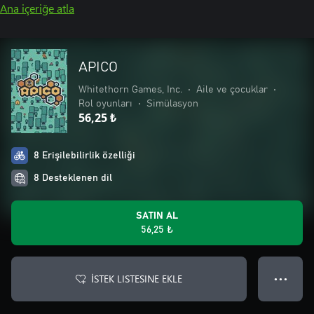
Ana içeriğe atla
APICO
Whitethorn Games, Inc.
•
Aile ve çocuklar
•
Rol oyunları
•
Simülasyon
56,25 ₺
8 Erişilebilirlik özelliği
8 Desteklenen dil
SATIN AL
56,25 ₺
İSTEK LISTESINE EKLE
● ● ●