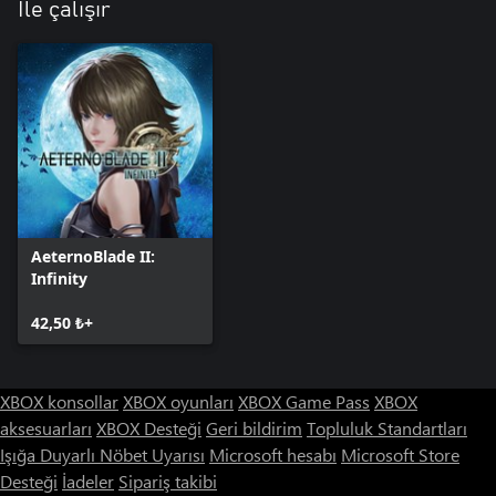
İle çalışır
AeternoBlade II:
Infinity
42,50 ₺+
XBOX konsollar
XBOX oyunları
XBOX Game Pass
XBOX
aksesuarları
XBOX Desteği
Geri bildirim
Topluluk Standartları
Işığa Duyarlı Nöbet Uyarısı
Microsoft hesabı
Microsoft Store
Desteği
İadeler
Sipariş takibi