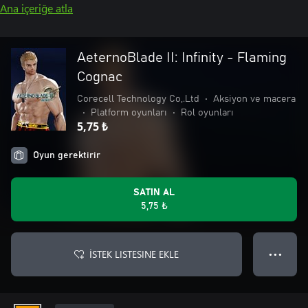
Ana içeriğe atla
AeternoBlade II: Infinity - Flaming
Cognac
Corecell Technology Co,.Ltd
•
Aksiyon ve macera
•
Platform oyunları
•
Rol oyunları
5,75 ₺
Oyun gerektirir
SATIN AL
5,75 ₺
İSTEK LISTESINE EKLE
● ● ●