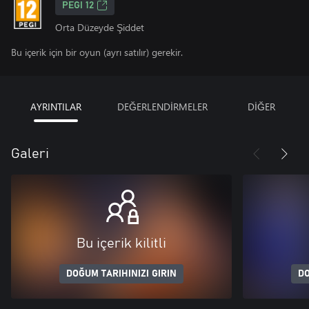
PEGI 12
Orta Düzeyde Şiddet
Bu içerik için bir oyun (ayrı satılır) gerekir.
AYRINTILAR
DEĞERLENDİRMELER
DİĞER
Galeri
Bu içerik kilitli
DOĞUM TARIHINIZI GIRIN
DO