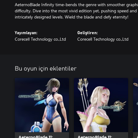
AeternoBlade Infinity time-bends the genre with smoother graphic
difficulty. Dive into the most vivid edition yet, pushing speed and s
Yayımlayan:
Geliştiren:
Corecell Technology co.,Ltd
Corecell Technology co.,Ltd
Bu oyun için eklentiler
AeternoBlade II:
AeternoBlade II: