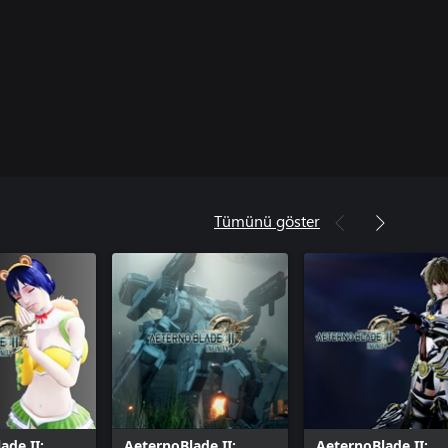
Tümünü göster
ade II:
AeternoBlade II:
AeternoBlade II: