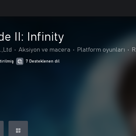
 II: Infinity
.,Ltd
•
Aksiyon ve macera
•
Platform oyunları
•
R
tirilmiş
7 Desteklenen dil