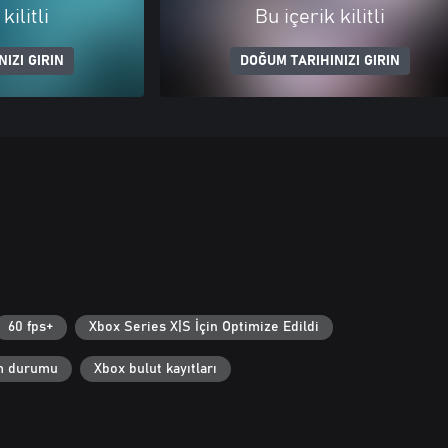
kilitli
Bu içerik kilitli
IZI GIRIN
DOĞUM TARIHINIZI GIRIN
60 fps+
Xbox Series X|S İçin Optimize Edildi
im durumu
Xbox bulut kayıtları