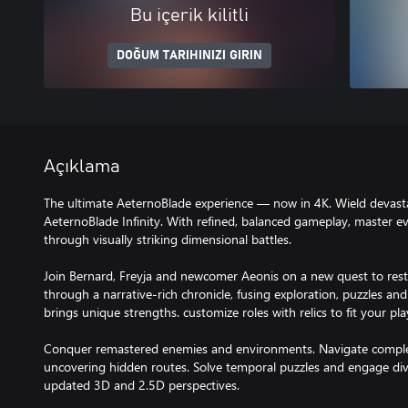
Bu içerik kilitli
DOĞUM TARIHINIZI GIRIN
Açıklama
The ultimate AeternoBlade experience — now in 4K. Wield devast
AeternoBlade Infinity. With refined, balanced gameplay, master ev
through visually striking dimensional battles.
Join Bernard, Freyja and newcomer Aeonis on a new quest to res
through a narrative-rich chronicle, fusing exploration, puzzles and
brings unique strengths. customize roles with relics to fit your play
Conquer remastered enemies and environments. Navigate complex 
uncovering hidden routes. Solve temporal puzzles and engage div
updated 3D and 2.5D perspectives.