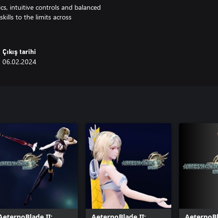
s, intuitive controls and balanced
kills to the limits across
Çıkış tarihi
06.02.2024
AeternoBlade II:
AeternoBlade II:
AeternoBl