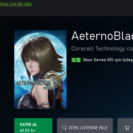
Ana içeriğe atla
AeternoBlade
Corecell Technology co
Xbox Series X|S için İyileş
SATIN AL
İSTEK LISTESINE EKLE
42,50 ₺+