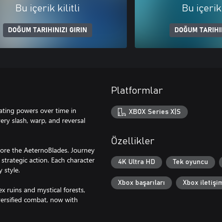
Bu içerik kilitli
Bu içerik 
DOĞUM TARIHINIZI GIRIN
DOĞUM TARIHIN
Platformlar
ating powers over time in
XBOX Series X|S
ery slash, warp, and reversal
Özellikler
tore the AeternoBlades. Journey
 strategic action. Each character
4K Ultra HD
Tek oyuncu
 style.
Xbox başarıları
Xbox iletiş
ruins and mystical forests,
ersified combat, now with