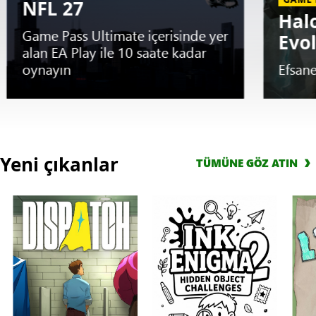
NFL 27
Hal
Game Pass Ultimate içerisinde yer
Evo
alan EA Play ile 10 saate kadar
oynayın
Efsane
Slide
1
Yeni çıkanlar
TÜMÜNE GÖZ ATIN
of
5.
ERKEN
DENEME
EA
SPORTS™
Madden
NFL
27