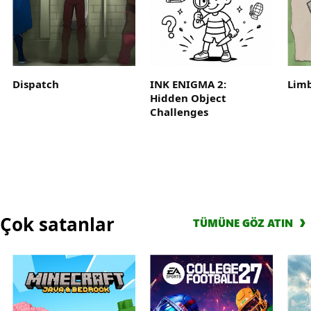
Game
Pass
Ultimate
içerisinde
yer
Dispatch
INK ENIGMA 2:
Lim
alan
Hidden Object
EA
Challenges
Play
ile
10
saate
kadar
oynayın
Çok satanlar
TÜMÜNE GÖZ ATIN