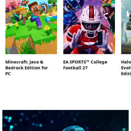
Minecraft: Java &
EA SPORTS™ College
Hal
Bedrock Edition for
Football 27
Evol
PC
Edit