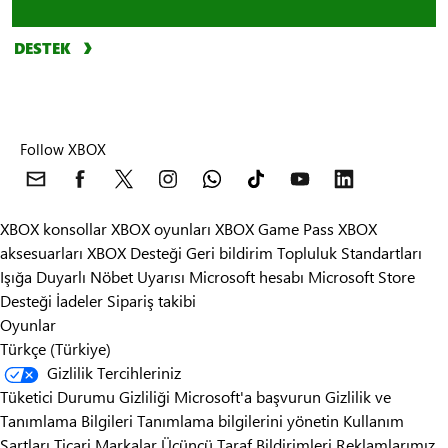
DESTEK
Follow XBOX
XBOX konsollar
XBOX oyunları
XBOX Game Pass
XBOX
aksesuarları
XBOX Desteği
Geri bildirim
Topluluk Standartları
Işığa Duyarlı Nöbet Uyarısı
Microsoft hesabı
Microsoft Store
Desteği
İadeler
Sipariş takibi
Oyunlar
Türkçe (Türkiye)
Gizlilik Tercihleriniz
Tüketici Durumu Gizliliği
Microsoft'a başvurun
Gizlilik ve
Tanımlama Bilgileri
Tanımlama bilgilerini yönetin
Kullanım
Şartları
Ticari Markalar
Üçüncü Taraf Bildirimleri
Reklamlarımız