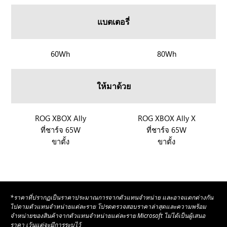
G
G
l
X
X
แบตเตอรี่
l
B
B
y
O
O
X
X
X
R
60Wh
R
80Wh
แ
A
A
O
O
ล
l
l
G
G
ะ
ให้มาด้วย
l
l
X
X
R
y
y
B
B
O
X
O
O
R
ROG XBOX Ally
R
ROG XBOX Ally X
G
X
X
ที่ชาร์จ 65W
ที่ชาร์จ 65W
O
O
X
A
A
ขาตั้ง
ขาตั้ง
G
G
B
l
l
X
X
O
l
l
B
B
X
y
y
O
O
A
X
X
X
l
*ราคาที่ปรากฏเป็นราคาประมาณการจากตัวแทนจำหน่าย และอาจแตกต่างกัน
A
A
l
ไปตามตัวแทนจำหน่ายแต่ละราย โปรดตรวจสอบราคาล่าสุดและความพร้อม
l
l
จำหน่ายของสินค้าจากตัวแทนจำหน่ายแต่ละราย Microsoft ไม่ได้เป็นผู้เสนอ
y
ราคา เว้นแต่จะมีการระบุไว้