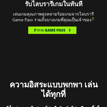
Silk
รับไลบรารีเกมในทันที
Song,
South
เล่นเกมคุณภาพสูงหลายร้อยเกมจากไลบรารี
of
1
Game Pass รวมถึงบางเกมที่คุณเป็นเจ้าของ
Midnight,
Forza
สำรวจ GAME PASS
Horizon
5
และ
Gears
Tactic
บน
ROG
XBOX
Ally
ความอิสระแบบพกพา เล่น
Xs
ได้ทุกที่