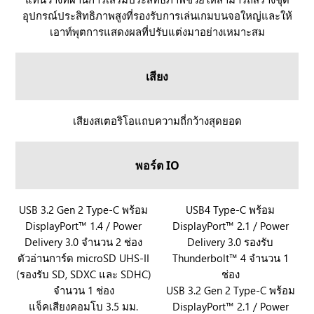
O
อุปกรณ์ประสิทธิภาพสูงที่รองรับการเล่นเกมบนจอใหญ่และให้
X
เอาท์พุตการแสดงผลที่ปรับแต่งมาอย่างเหมาะสม
A
l
l
เสียง
y
X
แ
R
เสียงสเตอริโอแถบความถี่กว้างสุดยอด
ล
O
ะ
G
พอร์ต IO
R
X
O
B
G
O
R
USB 3.2 Gen 2 Type-C พร้อม
R
USB4 Type-C พร้อม
X
X
DisplayPort™ 1.4 / Power
DisplayPort™ 2.1 / Power
O
O
B
A
Delivery 3.0 จำนวน 2 ช่อง
Delivery 3.0 รองรับ
G
G
O
l
ตัวอ่านการ์ด microSD UHS-II
Thunderbolt™ 4 จำนวน 1
X
X
X
l
(รองรับ SD, SDXC และ SDHC)
ช่อง
B
B
A
y
จำนวน 1 ช่อง
USB 3.2 Gen 2 Type-C พร้อม
O
O
l
X
แจ็คเสียงคอมโบ 3.5 มม.
DisplayPort™ 2.1 / Power
X
X