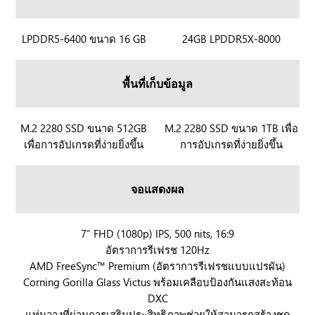
R
LPDDR5-6400 ขนาด 16 GB
R
24GB LPDDR5X-8000
O
O
G
G
พื้นที่เก็บข้อมูล
X
X
B
B
O
O
R
M.2 2280 SSD ขนาด 512GB
R
M.2 2280 SSD ขนาด 1TB เพื่อ
X
X
เพื่อการอัปเกรดที่ง่ายยิ่งขึ้น
การอัปเกรดที่ง่ายยิ่งขึ้น
O
O
A
A
G
G
l
l
X
X
จอแสดงผล
l
l
B
B
y
y
O
O
X
X
X
R
7” FHD (1080p) IPS, 500 nits, 16:9
A
A
อัตราการรีเฟรช 120Hz
O
l
l
AMD FreeSync™ Premium (อัตราการรีเฟรชแบบแปรผัน)
G
l
l
Corning Gorilla Glass Victus พร้อมเคลือบป้องกันแสงสะท้อน
X
y
y
DXC
B
X
แท่นวางที่ผ่านการเสริมประสิทธิภาพช่วยให้สามารถสร้างชุด