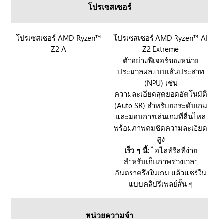
B
โปรเซสเซอร์
y
O
X
A
R
โปรเซสเซอร์ AMD Ryzen™
R
โปรเซสเซอร์ AMD Ryzen™ AI
l
Z2 A
Z2 Extreme
O
O
l
ตัวอย่างฟีเจอร์ของหน่วย
G
G
ประมวลผลแบบเส้นประสาท
y
X
X
(NPU) เช่น
B
B
ความละเอียดสุดยอดอัตโนมัติ
O
O
(Auto SR) สำหรับยกระดับเกม
X
X
และมอบการเล่นเกมที่ลื่นไหล
A
A
พร้อมภาพคมชัดความละเอียด
l
l
สูง
l
l
เร็ว ๆ นี้:
ไฮไลท์รีลที่ง่าย
y
y
สำหรับเก็บภาพช่วงเวลา
X
อันตราตรึงในเกม แล้วแชร์ใน
แบบคลิปรีเพลย์สั้น ๆ
หน่วยความจำ