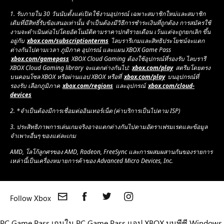
l
l
y
y
1. รับภายใน 30 วันนับตั้งแต่เปิดใช้งานอุปกรณ์ เฉพาะสมาชิกใหม่และสมาชิก
เดิมที่มีสิทธิ์รับข้อเสนอเท่านั้น จำเป็นต้องมีวิธีการชำระเงินที่ถูกต้อง การสมัครใช้
X
งานจะดำเนินต่อไปโดยอัตโนมัติตามราคาปกติรายเดือน เว้นแต่จะถูกยกเลิก ขึ้น
อยู่กับ
xbox.com/subscriptionterms
ไลบรารีเกมและสิทธิประโยชน์จะแตก
ต่างกันไปตามเวลา ภูมิภาค อุปกรณ์ และแผน XBOX Game Pass
xbox.com/gamepass
XBOX Cloud Gaming ต้องใช้อุปกรณ์ที่รองรับ ไลบรารี
XBOX Cloud Gaming library จะแตกต่างกันไป:
xbox.com/play
สตรีมโดยตรง
บนคอนโซล XBOX หรือผ่านแอป XBOX หรือที่
xbox.com/play
บนอุปกรณ์ที่
รองรับ เลือกภูมิภาค
xbox.com/regions
และอุปกรณ์
xbox.com/cloud-
devices
2. *จำเป็นต้องมีการเชื่อมต่ออินเทอร์เน็ต (ค่าบริการเป็นไปตาม ISP)
3. ประสิทธิภาพการเล่นเกมจริงอาจแตกต่างกันไปตามอัตราเฟรมเรตและข้อมูล
จำเพาะอื่นๆ ของแต่ละเกม
AMD, โลโก้ลูกศรของ AMD, Radeon, FreeSync และการผสมผสานกันของรายการ
เหล่านี้เป็นเครื่องหมายการค้าของ Advanced Micro Devices, Inc.
Follow Xbox
PC Game Pass
เกมใน PC Game Pass
แอป XBOX บนพีซี Windows