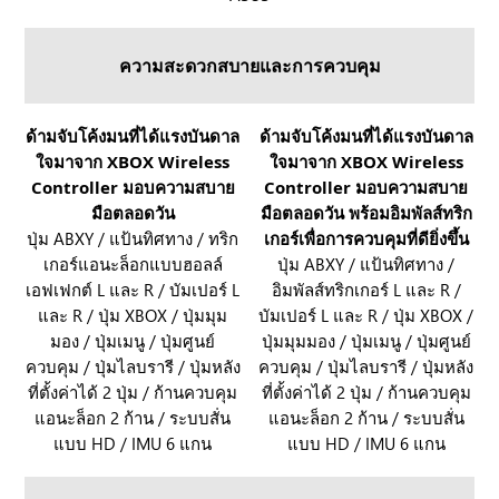
X
O
A
G
ความสะดวกสบายและการควบคุม
l
X
l
B
y
O
R
ด้ามจับโค้งมนที่ได้แรงบันดาล
R
ด้ามจับโค้งมนที่ได้แรงบันดาล
X
X
ใจมาจาก XBOX Wireless
ใจมาจาก XBOX Wireless
O
O
แ
A
Controller มอบความสบาย
Controller มอบความสบาย
G
G
ล
l
มือตลอดวัน
มือตลอดวัน พร้อมอิมพัลส์ทริก
X
X
ะ
l
ปุ่ม ABXY / แป้นทิศทาง / ทริก
เกอร์เพื่อการควบคุมที่ดียิ่งขึ้น
B
B
R
y
เกอร์แอนะล็อกแบบฮอลล์
ปุ่ม ABXY / แป้นทิศทาง /
O
O
O
X
เอฟเฟกต์ L และ R / บัมเปอร์ L
อิมพัลส์ทริกเกอร์ L และ R /
X
X
G
แ
และ R / ปุ่ม XBOX / ปุ่มมุม
บัมเปอร์ L และ R / ปุ่ม XBOX /
A
A
X
มอง / ปุ่มเมนู / ปุ่มศูนย์
ปุ่มมุมมอง / ปุ่มเมนู / ปุ่มศูนย์
ล
l
l
B
ควบคุม / ปุ่มไลบรารี / ปุ่มหลัง
ควบคุม / ปุ่มไลบรารี / ปุ่มหลัง
ะ
l
l
O
ที่ตั้งค่าได้ 2 ปุ่ม / ก้านควบคุม
ที่ตั้งค่าได้ 2 ปุ่ม / ก้านควบคุม
R
y
y
X
แอนะล็อก 2 ก้าน / ระบบสั่น
แอนะล็อก 2 ก้าน / ระบบสั่น
O
X
A
แบบ HD / IMU 6 แกน
แบบ HD / IMU 6 แกน
G
l
X
l