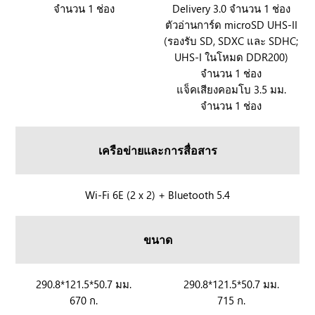
l
แ
จำนวน 1 ช่อง
Delivery 3.0 จำนวน 1 ช่อง
A
A
ตัวอ่านการ์ด microSD UHS-II
y
ล
l
l
(รองรับ SD, SDXC และ SDHC;
ะ
l
l
UHS-I ในโหมด DDR200)
R
y
y
จำนวน 1 ช่อง
O
X
แจ็คเสียงคอมโบ 3.5 มม.
G
จำนวน 1 ช่อง
X
B
O
เครือข่ายและการสื่อสาร
X
A
l
R
Wi-Fi 6E (2 x 2) + Bluetooth 5.4
l
O
y
G
ขนาด
X
B
O
R
290.8*121.5*50.7 มม.
R
290.8*121.5*50.7 มม.
X
670 ก.
715 ก.
O
O
A