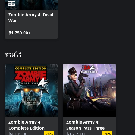
Zombie Army 4: Dead
War
฿1,759.00+
รวมไว้
Zombie Army 4
Zombie Army 4:
Complete Edition
Season Pass Three
฿4,199.00
฿1,219.00
-80%
-70%