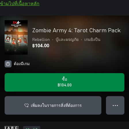
ข้ามไปที่เนื้อหาหลัก
Zombie Army 4: Tarot Charm Pack
Rebellion
•
บู๊และผจญภัย
•
เกมยิงปืน
฿104.00
ต้องมีเกม
ซื้อ
฿104.00
เพิ่มลงในรายการสิ่งที่ต้องการ
● ● ●