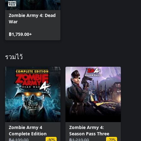
Zombie Army 4: Dead
War
฿1,759.00+
รวมไว้
Zombie Army 4
Zombie Army 4:
Complete Edition
Season Pass Three
฿4,199.00
฿1,219.00
-80%
-70%