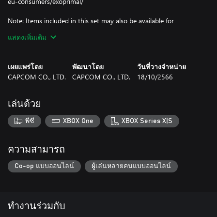
eu-consumers/exoprimal/
Note: Items included in this set may also be available for
purchase individually or as part of other sets. Please be careful of
แสดงเพิ่มเติม
duplicate purchases.
Skins, decals, and charms are cosmetic items that change the
appearance of an exosuit and have no other effect.
เผยแพร่โดย
พัฒนาโดย
วันที่วางจำหน่าย
Emotes and stamps are items that can be used to customize the
CAPCOM CO., LTD.
CAPCOM CO., LTD.
18/10/2566
in-game Comm Wheel.
Obtained additional contents can be used by going from the title
screen to the in-game home screen.
เล่นด้วย
Note: This DLC is only playable on the Microsoft account that
พีซี
XBOX One
XBOX Series X|S
purchases it. Even if you are the organiser of a family group,
family member accounts will not receive it.
ความสามารถ
Co-op แบบออนไลน์
ผู้เล่นหลายคนแบบออนไลน์
ทำงานร่วมกับ