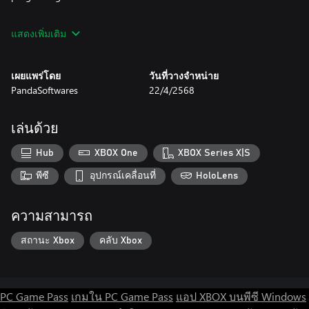
💾 Auto‑Save: Your progress is safe, pick up right where you left
แสดงเพิ่มเติม
off.
🚫 Ad‑Free & Offline: No interruptions, no internet needed.
เผยแพร่โดย
วันที่วางจำหน่าย
PandaSoftwares
22/4/2568
🛑 No Data Collection, No In‑App Purchases, No Hidden Fees:
Just pure, honest gameplay.
เล่นด้วย
🎮 PC & Xbox Ready: Seamless mouse, keyboard, and controller
support.
Hub
XBOX One
XBOX Series X|S
🔑 Why You’ll Love It:
พีซี
อุปกรณ์เคลื่อนที่
HoloLens
— Mind‑Calming Flow: Lose yourself in a soothing rhythm of
ความสามารถ
matching and clearing.
สถานะ Xbox
คลับ Xbox
— Cognitive Boost: Strengthen memory, attention, and
pattern‑recognition each time you play.
— Emotional Reward: Feel genuine accomplishment with every
PC Game Pass
เกมใน PC Game Pass
แอป XBOX บนพีซี Windows
completed puzzle.