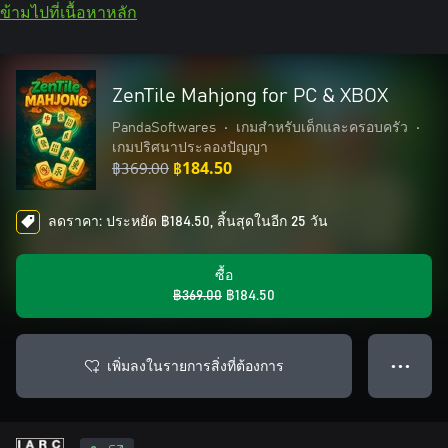
ข้ามไปที่เนื้อหาหลัก
ZenTile Mahjong for PC & XBOX
PandaSoftwares
•
เกมสำหรับเด็กและครอบครัว
•
เกมปริศนาประลองปัญญา
฿369.00
฿184.50
ลดราคา: ประหยัด ฿184.50, สิ้นสุดในอีก 25 วัน
ซื้อ
฿369.00
฿184.50
เพิ่มลงในรายการสิ่งที่ต้องการ
● ● ●