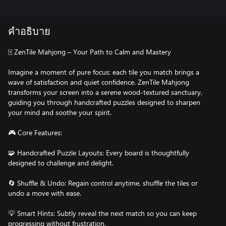
คำอธิบาย
🀄 ZenTile Mahjong – Your Path to Calm and Mastery
Imagine a moment of pure focus: each tile you match brings a
wave of satisfaction and quiet confidence. ZenTile Mahjong
transforms your screen into a serene wood‑textured sanctuary,
guiding you through handcrafted puzzles designed to sharpen
your mind and soothe your spirit.
🎮 Core Features:
🧩 Handcrafted Puzzle Layouts: Every board is thoughtfully
designed to challenge and delight.
🔄 Shuffle & Undo: Regain control anytime, shuffle the tiles or
undo a move with ease.
💡 Smart Hints: Subtly reveal the next match so you can keep
progressing without frustration.