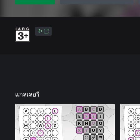
3+
แกลเลอรี