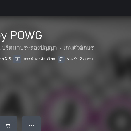
by POWGI
มปริศนาประลองปัญญา
•
เกมตัวอักษร
es X|S
การนำส่งอัจฉริยะ
รองรับ 2 ภาษา
● ● ●