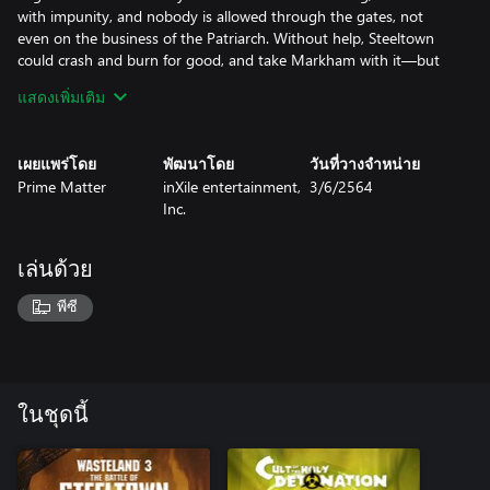
with impunity, and nobody is allowed through the gates, not
even on the business of the Patriarch. Without help, Steeltown
could crash and burn for good, and take Markham with it—but
maybe that's just what it needs. The Rangers will have to decide
แสดงเพิ่มเติม
that for themselves.
DLC 2 – Cult of the Holy Detonation – Now available!
เผยแพร่โดย
พัฒนาโดย
วันที่วางจำหน่าย
Prime Matter
inXile entertainment,
3/6/2564
Cult of the Holy Detonation expands the Wasteland 3 experience
Inc.
with entry into the Cheyenne Mountain complex, crammed with
new characters, enemies, challenging combat encounters, and
powerful new weapons and armor. Your squad of Rangers will be
เล่นด้วย
tested like never before in objective-based encounters that put a
creative spin on the already deeply tactical turn-based combat.
พีซี
ในชุดนี้