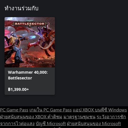
of destruction wherever it goes. Use the versatile Tomb Blades to
outmanoeuvre the lesser races or rain death from the skies with
ทำงานร่วมกับ
airstrikes from the Doom Scythe.
Warhammer 40,000:
Battlesector
฿1,399.00+
PC Game Pass
เกมใน PC Game Pass
แอป XBOX บนพีซี Windows
ฝ่ายสนับสนุนของ XBOX
คำติชม
มาตรฐานชุมชน
ระวังอาการชัก
จากการไวต่อแสง
บัญชี Microsoft
ฝ่ายสนับสนุนของ Microsoft