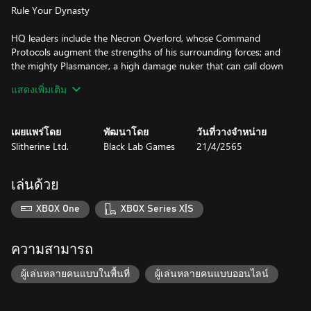
Rule Your Dynasty
HQ leaders include the Necron Overlord, whose Command
Protocols augment the strengths of his surrounding forces; and
the mighty Plasmancer, a high damage nuker that can call down
devastation with multiple earth-shattering abilities.
แสดงเพิ่มเติม
Control the Battlefield
เผยแพร่โดย
พัฒนาโดย
วันที่วางจำหน่าย
The Necrons have many tools to dominate the battlefield.
Slitherine Ltd.
Black Lab Games
21/4/2565
Warriors and Immortals march relentlessly on the opponent,
while the indomitable Lychguard and the adaptable Triarch
Praetorians provide tactical flexibility for any situation.
เล่นด้วย
The pinpoint accuracy of the Deathmarks and Hexmark
Destroyers will force your opponents to find cover. However, the
XBOX One
XBOX Series X|S
devastating charge of the Skorpekh Destroyers will break even
the most stalwart of defences.
ความสามารถ
Unrelenting Support
ผู้เล่นหลายคนแบบในพื้นที่
ผู้เล่นหลายคนแบบออนไลน์
Heavy Lokhust Destroyers provide devastating strikes across the
battlefield, and the Annihilation Barge will leave an inevitable trail