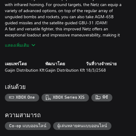
with infrared homing. For ground targets, the Netz can equip a
variety of advanced options, on top of the regular array of
unguided bombs and rockets, you can also take AGM-65B
guided missiles and the satellite guided GBU-31 JDAM!
A fast and versatile fighter, this improved Netz offers an
exceptional loadout and impressive maneuverability, making it
one of the most capable fighters at its rank.
แสดงเพิ่มเติม
All premium vehicles allow you to earn increased Research Points
and Silver Lions and comes furnished with all available
เผยแพร่โดย
พัฒนาโดย
วันที่วางจำหน่าย
modifications.
Gaijin Distribution Kft
Gaijin Distribution Kft
18/3/2568
With a Premium account (also purchasable in the game for
Golden Eagles) you will earn more Research Points and Silver
เล่นด้วย
Lions in battles for a set amount of days. This is cumulative with
bonuses from premium vehicles!
XBOX One
XBOX Series X|S
พีซี
ความสามารถ
Co-op แบบออนไลน์
ผู้เล่นหลายคนแบบออนไลน์