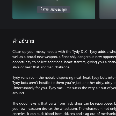
ใส่วันเกิดของคุณ
คำอธิบาย
Clean up your messy nebula with the Tydy DLC! Tydy adds a whol
well as a brutal new weapon, a fiendishly dangerous new opponen
opportunity to collect additional heart starters, giving you a chan
alive or beat that ironman challenge.
Tydy vans roam the nebula dispensing neat-freak Tydy bots into e
Tydy bots aren’t hostile, to them you’re just another dirty, dirty
Unfortunately for you, Tydy vacuums sucks the very air out of yo
around.
The good news is that parts from Tydy ships can be repurposed by
your own vacuum device: the whackuum. The whackuum not only
enemies, it can suck blood from citizens and slag out of mechanic