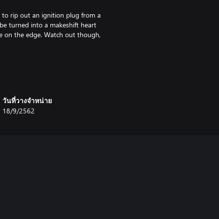
 to rip out an ignition plug from a
be turned into a makeshift heart
life on the edge. Watch out though,
ps due to the large amount of
วันที่วางจำหน่าย
18/9/2562