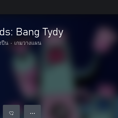
ds: Bang Tydy
งปืน
•
เกมวางแผน
● ● ●