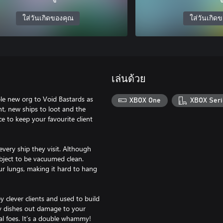
ใส่วันเกิดของคุณ
ใส่วันเกิด
เล่นด้วย
e new org to Void Bastards as
XBOX One
XBOX Seri
t, new ships to loot and the
ce to keep your favourite client
very ship they visit. Although
 object to be vacuumed clean.
ur lungs, making it hard to hang
 clever clients and used to build
 dishes out damage to your
al foes. It’s a double whammy!