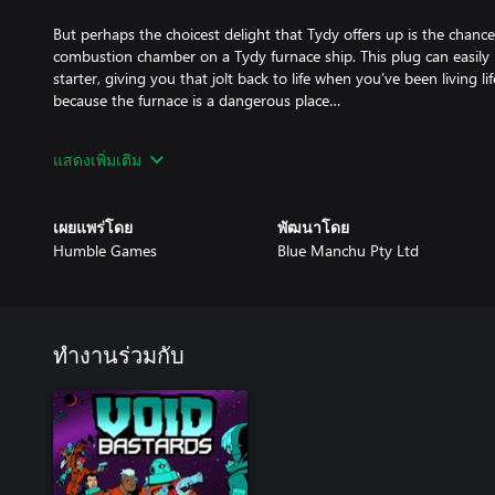
But perhaps the choicest delight that Tydy offers up is the chance
combustion chamber on a Tydy furnace ship. This plug can easily 
starter, giving you that jolt back to life when you’ve been living 
because the furnace is a dangerous place…
Rumour has it that other goodies can be recovered from Tydy shi
แสดงเพิ่มเติม
discarded junk that the Tydy bots have been known to collect.
เผยแพร่โดย
พัฒนาโดย
Humble Games
Blue Manchu Pty Ltd
ทำงานร่วมกับ