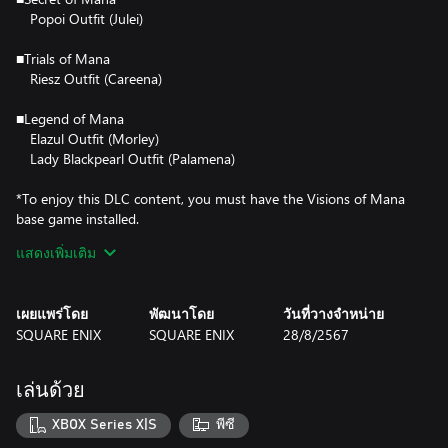
Popoi Outfit (Julei)
■Trials of Mana
Riesz Outfit (Careena)
■Legend of Mana
Elazul Outfit (Morley)
Lady Blackpearl Outfit (Palamena)
*To enjoy this DLC content, you must have the Visions of Mana
base game installed.
*After downloading this product, they will become available in
แสดงเพิ่มเติม
Main Menu > Gear/Skills > Gear > Appearance.
*There is also a bundle product that contains this product. Please
be careful to avoid making duplicate purchases.
เผยแพร่โดย
พัฒนาโดย
วันที่วางจำหน่าย
*To use this product, it must be updated to the latest version.
SQUARE ENIX
SQUARE ENIX
28/8/2567
เล่นด้วย
XBOX Series X|S
พีซี