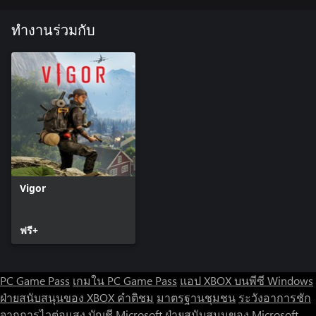
ทำงานร่วมกับ
Vigor
ฟรี+
PC Game Pass
เกมใน PC Game Pass
แอป XBOX บนพีซี Windows
ฝ่ายสนับสนุนของ XBOX
คำติชม
มาตรฐานชุมชน
ระวังอาการชัก
จากการไวต่อแสง
บัญชี Microsoft
ฝ่ายสนับสนุนของ Microsoft