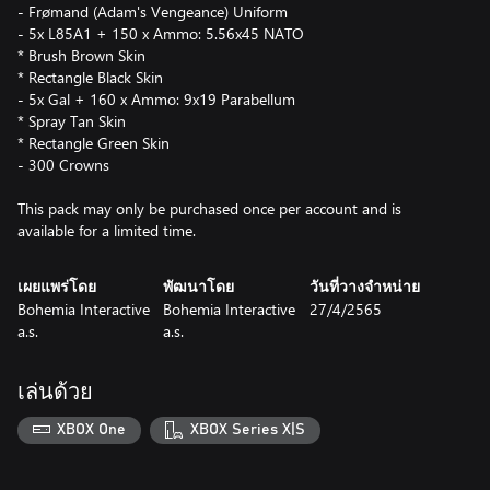
- Frømand (Adam's Vengeance) Uniform
- 5x L85A1 + 150 x Ammo: 5.56x45 NATO
* Brush Brown Skin
* Rectangle Black Skin
- 5x Gal + 160 x Ammo: 9x19 Parabellum
* Spray Tan Skin
* Rectangle Green Skin
- 300 Crowns
This pack may only be purchased once per account and is
available for a limited time.
เผยแพร่โดย
พัฒนาโดย
วันที่วางจำหน่าย
Bohemia Interactive
Bohemia Interactive
27/4/2565
a.s.
a.s.
เล่นด้วย
XBOX One
XBOX Series X|S