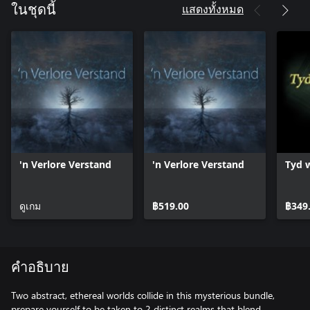
แสดงทั้งหมด
ในชุดนี้
'n Verlore Verstand
'n Verlore Verstand
Tyd 
ดูเกม
฿519.00
฿349
คำอธิบาย
Two abstract, ethereal worlds collide in this mysterious bundle,
prepare yourself to be taken to 2 distinct realms that blend