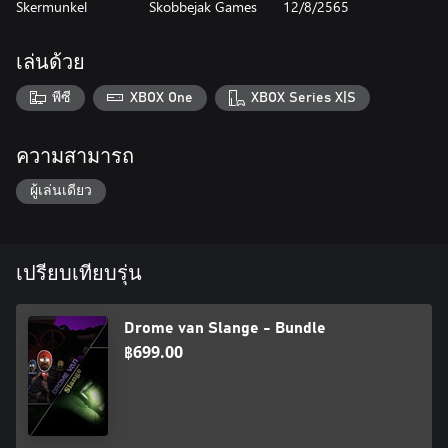
Skermunkel
Skobbejak Games
12/8/2565
Tyd wag vir Niemand is an indie abstract adventure filled with
mystical environments that will put your abilities to the test and
engage you in a world of mystery and wonder.
เล่นด้วย
พีซี
XBOX One
XBOX Series X|S
ความสามารถ
ผู้เล่นเดียว
เปรียบเทียบรุ่น
Drome van Slange - Bundle
฿699.00