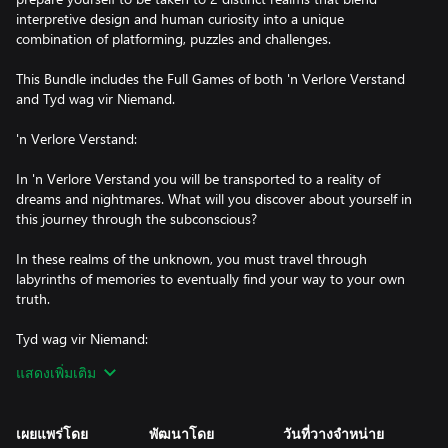
interpretive design and human curiosity into a unique
combination of platforming, puzzles and challenges.
This Bundle includes the Full Games of both 'n Verlore Verstand
and Tyd wag vir Niemand.
'n Verlore Verstand:
In 'n Verlore Verstand you will be transported to a reality of
dreams and nightmares. What will you discover about yourself in
this journey through the subconscious?
In these realms of the unknown, you must travel through
labyrinths of memories to eventually find your way to your own
truth.
Tyd wag vir Niemand:
แสดงเพิ่มเติม
Manipulate time to your will at any moment to solve challenges,
avoid deadly traps and make it to the end of this strange
journey.
เผยแพร่โดย
พัฒนาโดย
วันที่วางจำหน่าย