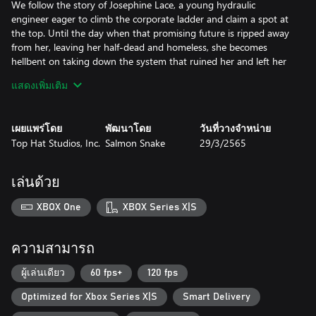
We follow the story of Josephine Lace, a young hydraulic
engineer eager to climb the corporate ladder and claim a spot at
the top. Until the day when that promising future is ripped away
from her, leaving her half-dead and homeless, she becomes
hellbent on taking down the system that ruined her and left her
without a heart. Along the way she meets a diverse group of
แสดงเพิ่มเติม
people sympathetic to her cause, every one with secrets of their
own. With their help, perhaps she will find redemption, love, and
most of all - vengeance.
เผยแพร่โดย
พัฒนาโดย
วันที่วางจำหน่าย
Top Hat Studios, Inc.
Salmon Snake
29/3/2565
เล่นด้วย
XBOX One
XBOX Series X|S
ความสามารถ
ผู้เล่นเดียว
60 fps+
120 fps
Optimized for Xbox Series X|S
Smart Delivery