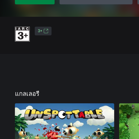
3+
แกลเลอรี