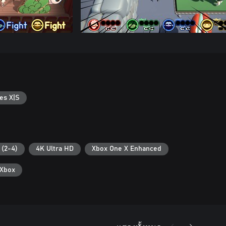
es X|S
 (2-4)
4K Ultra HD
Xbox One X Enhanced
Xbox