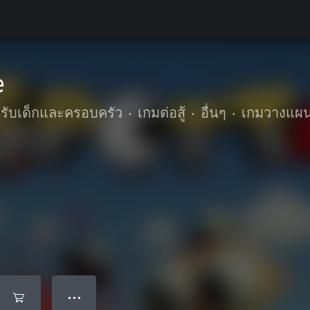
e
รับเด็กและครอบครัว
•
เกมต่อสู้
•
อื่นๆ
•
เกมวางแผ
● ● ●