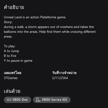
คำอธิบาย
Unreal Land is an action Plateforme game.
Story:
during a walk, a storm appears out of nowhere and takes the
balloons into the areas. Help find them while crossing different
areas.
To play:
A to Jump
B to Fire
เผยแพร่โดย
วันที่วางจำหน่าย
3TGames
3/11/2564
เล่นด้วย
XBOX One
XBOX Series X|S