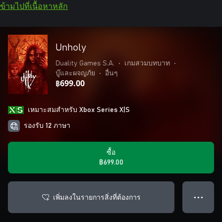
ข้ามไปที่เนื้อหาหลัก
Unholy
Duality Games S.A.
•
เกมสวมบทบาท
•
บู๊และผจญภัย
•
อื่นๆ
฿699.00
เหมาะสมสําหรับ Xbox Series X|S
รองรับ 12 ภาษา
ซื้อ
฿699.00
เพิ่มลงในรายการสิ่งที่ต้องการ
● ● ●