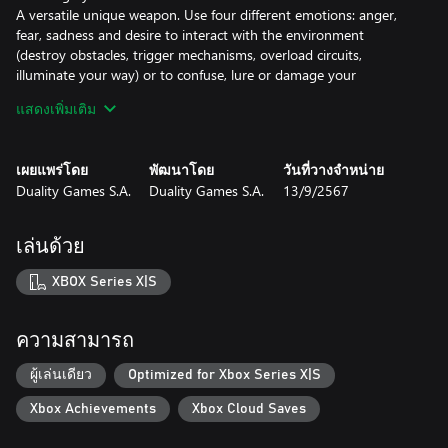
A versatile unique weapon. Use four different emotions: anger,
fear, sadness and desire to interact with the environment
(destroy obstacles, trigger mechanisms, overload circuits,
illuminate your way) or to confuse, lure or damage your
opponents.
แสดงเพิ่มเติม
Masks! Everybody in the unholy world hides behind a mask and
it can be the difference between life or death. Build your own
mask to get new skills and improve your abilities or wear other
เผยแพร่โดย
พัฒนาโดย
วันที่วางจำหน่าย
masks to infiltrate, confuse your enemies and impersonate your
Duality Games S.A.
Duality Games S.A.
13/9/2567
opponents.
เล่นด้วย
XBOX Series X|S
ความสามารถ
ผู้เล่นเดียว
Optimized for Xbox Series X|S
Xbox Achievements
Xbox Cloud Saves