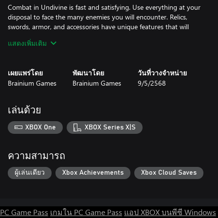
Combat in Undivine is fast and satisfying. Use everything at your
disposal to face the many enemies you will encounter. Relics,
swords, armor, and accessories have unique features that will
change the way you play the game. Combine sword attacks with
แสดงเพิ่มเติม
the powers of your Relics to execute combos and escape from
enemies' attacks. Find the best combination that suits your
playstyle.
เผยแพร่โดย
พัฒนาโดย
วันที่วางจำหน่าย
Brainium Games
Brainium Games
9/5/2568
เล่นด้วย
XBOX One
XBOX Series X|S
ความสามารถ
ผู้เล่นเดียว
Xbox Achievements
Xbox Cloud Saves
PC Game Pass
เกมใน PC Game Pass
แอป XBOX บนพีซี Windows