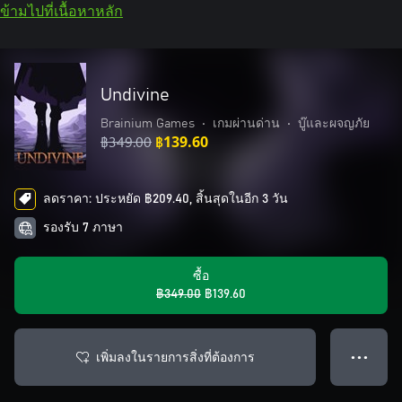
ข้ามไปที่เนื้อหาหลัก
Undivine
Brainium Games
•
เกมผ่านด่าน
•
บู๊และผจญภัย
฿349.00
฿139.60
ลดราคา: ประหยัด ฿209.40, สิ้นสุดในอีก 3 วัน
รองรับ 7 ภาษา
ซื้อ
฿349.00
฿139.60
เพิ่มลงในรายการสิ่งที่ต้องการ
● ● ●