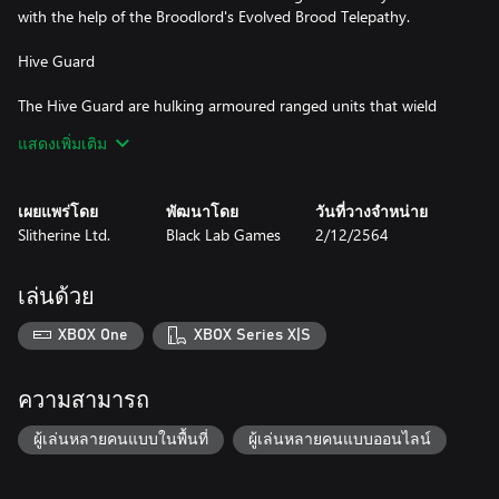
with the help of the Broodlord's Evolved Brood Telepathy.
Hive Guard
The Hive Guard are hulking armoured ranged units that wield
terrifying bio-cannons against their prey.
แสดงเพิ่มเติม
Hive Guard units have a choice between the Impaler Cannon or
the Shockcannon to eradicate their foes. The telepathic shard-
เผยแพร่โดย
พัฒนาโดย
วันที่วางจำหน่าย
beast ammunition of the Impaler Cannons ducks and weaves
Slitherine Ltd.
Black Lab Games
2/12/2564
around obstacles, rendering anything but the heaviest of cover
useless. Shockcannons blast apart the armour of mechanised
foes, stopping tanks in their tracks and bringing even the
เล่นด้วย
mightiest of dreadnoughts to their knees.
XBOX One
XBOX Series X|S
With this DLC, the Broodlord and Hive Guard can be added to
your single-player skirmish and multiplayer armies.
ความสามารถ
The Broodlord and the Hive Guard have been added to the Age
of Crimson single player story campaign in a free update.
ผู้เล่นหลายคนแบบในพื้นที่
ผู้เล่นหลายคนแบบออนไลน์
Therefore, ownership of the DLC is not required to fight against
them in the campaign