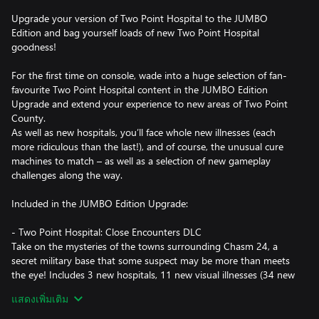
Upgrade your version of Two Point Hospital to the JUMBO
Edition and bag yourself loads of new Two Point Hospital
goodness!
For the first time on console, wade into a huge selection of fan-
favourite Two Point Hospital content in the JUMBO Edition
Upgrade and extend your experience to new areas of Two Point
County.
As well as new hospitals, you’ll face whole new illnesses (each
more ridiculous than the last!), and of course, the unusual cure
machines to match – as well as a selection of new gameplay
challenges along the way.
Included in the JUMBO Edition Upgrade:
- Two Point Hospital: Close Encounters DLC
Take on the mysteries of the towns surrounding Chasm 24, a
secret military base that some suspect may be more than meets
the eye! Includes 3 new hospitals, 11 new visual illnesses (34 new
illnesses in total), new gameplay, new music, new DJ/tannoy lines
แสดงเพิ่มเติม
and a whole bunch of new placeable items.