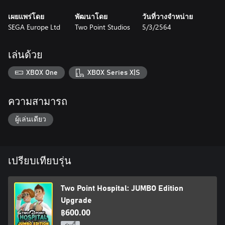
- Two Point Hospital: Off the Grid DLC
เผยแพร่โดย
พัฒนาโดย
วันที่วางจำหน่าย
Go into the wild! Tabitha Windsock, Two Point County’s ever-
SEGA Europe Ltd
Two Point Studios
5/3/2564
present mayor, has put rivers and forests back on the map. She’s
got morals, integrity and, above all else, a cloying desperation to
stay in office. Adds another 3 hospitals, 35 new illnesses, and
เล่นด้วย
bags of new items as well as new music, DJ lines and tannoy
announcer lines.
XBOX One
XBOX Series X|S
- The Retro Items Pack
Turn back the clock with this delightful collection of 26 new retro
ความสามารถ
and vintage items to place in your hospitals (the more
flamboyant sitters will find themselves at home with the Peacock
ผู้เล่นเดียว
Chair!)
- The Exhibition Items Pack
30 new items to place in your hospital ranging from the sublime
เปรียบเทียบรุ่น
to the ridiculous. Or, actually, on closer inspection, the ridiculous
to the ridiculous. From placeable wall art to entire fossilised
Two Point Hospital: JUMBO Edition
dinosaurs, there’s sure to be something for everyone.
Upgrade
Two Point Hospital: JUMBO Edition Upgrade - More hospitals,
฿600.00
more cures, more fun!