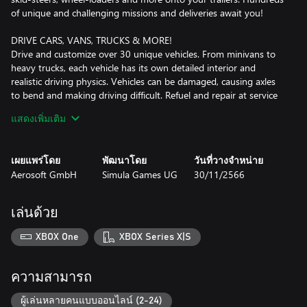
of unique and challenging missions and deliveries await you!
DRIVE CARS, VANS, TRUCKS & MORE!
Drive and customize over 30 unique vehicles. From minivans to
heavy trucks, each vehicle has its own detailed interior and
realistic driving physics. Vehicles can be damaged, causing axles
to bend and making driving difficult. Refuel and repair at service
stations to get back on the road in full swing. Make each vehicle
แสดงเพิ่มเติม
your own by customizing it to your liking. Stick to the traffic rules
or risk getting fined in random police traffic controls and radar
speed cameras. Push your driving skills to the limit in many
เผยแพร่โดย
พัฒนาโดย
วันที่วางจำหน่าย
diverse and challenging missions.
Aerosoft GmbH
Simula Games UG
30/11/2566
DELIVER IN AN OPEN WORLD WITH UP TO 24 FRIENDS!
Enjoy the ultimate delivery experience in co-op multiplayer. Join
เล่นด้วย
your friends, make convoys, earn money and expand your
companies together. Escort other players safely to their
XBOX One
XBOX Series X|S
destinations using specialized convoy equipment. Explore a vast
28 km² open world, from bustling cities to tranquil rural areas.
Explore and uncover hidden secrets scattered across the map.
ความสามารถ
Get ready for a journey into a dynamic and completely open
world where the deliveries never end!
ผู้เล่นหลายคนแบบออนไลน์ (2-24)