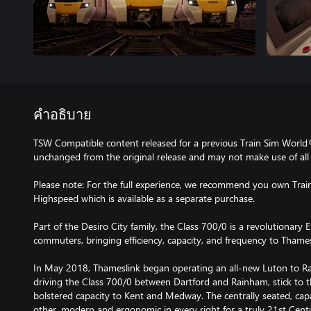
คำอธิบาย
TSW Compatible content released for a previous Train Sim World
unchanged from the original release and may not make use of all 
Please note: For the full experience, we recommend you own Trai
Highspeed which is available as a separate purchase.
Part of the Desiro City family, the Class 700/0 is a revolutionar
commuters, bringing efficiency, capacity, and frequency to Thames
In May 2018, Thameslink began operating an all-new Luton to Rai
driving the Class 700/0 between Dartford and Rainham, stick to 
bolstered capacity to Kent and Medway. The centrally seated, capa
other, modern and ergonomic in every right for a truly 21st Centu