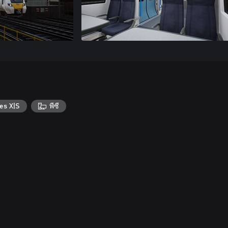
es X|S
พีซี