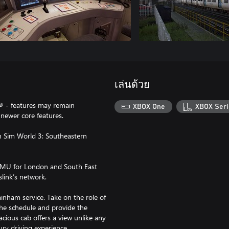
เล่นด้วย
® - features may remain
XBOX One
XBOX Seri
newer core features.
n Sim World 3: Southeastern
y EMU for London and South East
link’s network.
nham service. Take on the role of
the schedule and provide the
cious cab offers a view unlike any
ry driving experience.