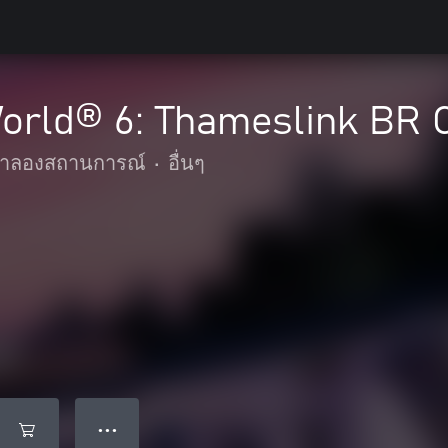
World® 6: Thameslink BR 
ำลองสถานการณ์
•
อื่นๆ
● ● ●