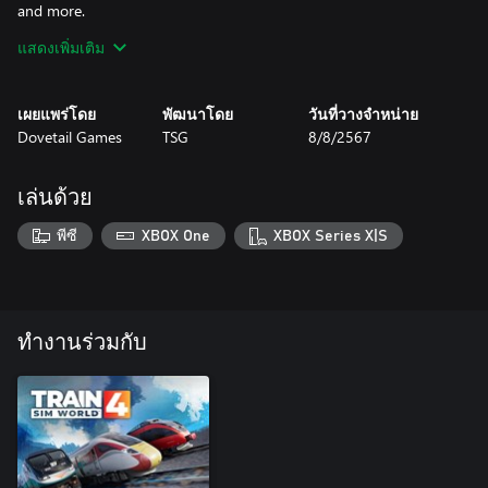
and more.
แสดงเพิ่มเติม
Be sure to play the tutorials & read the manual for this loco!
เผยแพร่โดย
พัฒนาโดย
วันที่วางจำหน่าย
Dovetail Games
TSG
8/8/2567
เล่นด้วย
พีซี
XBOX One
XBOX Series X|S
ทำงานร่วมกับ