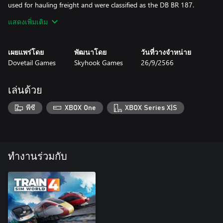
used for hauling freight and were classified as the DB BR 187.
แสดงเพิ่มเติม
The state-of-the-art DB BR 187 represents the pinnacle of
modern motive power, outputting 5600 kW and capable of
achieving 140 km/h. No matter what needs moving, the DB BR
เผยแพร่โดย
พัฒนาโดย
วันที่วางจำหน่าย
187 can haul with ease, and thanks to Skyhook Games you can
Dovetail Games
Skyhook Games
26/9/2566
put it to work in Train Sim World 2: Schnellfahrstrecke Köln-
Aachen!
เล่นด้วย
พีซี
XBOX One
XBOX Series X|S
ทำงานร่วมกับ