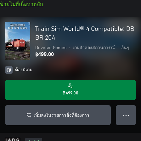
ข้ามไปที่เนื้อหาหลัก
Train Sim World® 4 Compatible: DB
BR 204
Dovetail Games
•
เกมจำลองสถานการณ์
•
อื่นๆ
฿499.00
ต้องมีเกม
ซื้อ
฿499.00
เพิ่มลงในรายการสิ่งที่ต้องการ
● ● ●