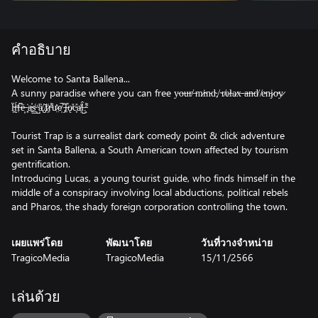
คำอธิบาย
Welcome to Santa Ballena...
A sunny paradise where you can free y̵o̶u̶r̸ ̶m̷i̴n̵d̴,̸ ̴r̸e̷l̵a̷x̶ ̶a̶n̶d̸ ̸e̴n̵j̷o̴y̷
l̴͖̈ḭ̴̈́f̶̣̚ë̵͎ ̶͙̇a̴͍̓s̴̳͑ ̴̺̈ȁ̸̢ ̸̡̆t̷̗͑ṛ̵͌ư̷̤e̸̩̚ ̵̡̓l̶̠͒ǫ̸̍c̵̞̎a̸̹͑l̶̺̂.̴͌ͅ
Tourist Trap is a surrealist dark comedy point & click adventure
set in Santa Ballena, a South American town affected by tourism
gentrification.
Introducing Lucas, a young tourist guide, who finds himself in the
middle of a conspiracy involving local abductions, political rebels
and Pharos, the shady foreign corporation controlling the town.
เผยแพร่โดย
พัฒนาโดย
วันที่วางจำหน่าย
TragicoMedia
TragicoMedia
15/11/2566
เล่นด้วย