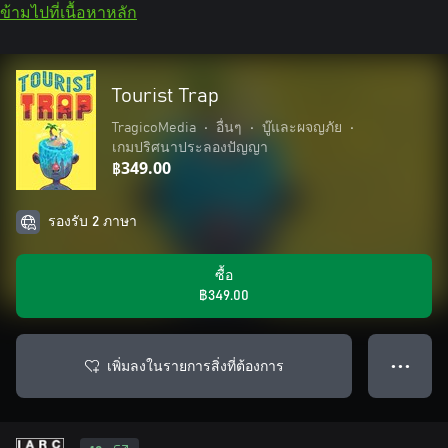
ข้ามไปที่เนื้อหาหลัก
Tourist Trap
TragicoMedia
•
อื่นๆ
•
บู๊และผจญภัย
•
เกมปริศนาประลองปัญญา
฿349.00
รองรับ 2 ภาษา
ซื้อ
฿349.00
เพิ่มลงในรายการสิ่งที่ต้องการ
● ● ●