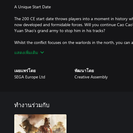
A Unique Start Date
The 200 CE start date throws players into a moment in history wh
now developed and formidable forces. Will you continue Cao Cao
Yuan Shao’s grand army to stop him in his tracks?
Whilst the conflict focuses on the warlords in the north, you can a
Bei and Ma Teng, helping them to achieve their lofty goals.
แสดงเพิ่มเติม
New Cross-Generational Faction
เผยแพร่โดย
พัฒนาโดย
Play as Liu Yan, a man of great ambition and strategy, as he attem
SEGA Europe Ltd
Creative Assembly
for his family. Make best use of Liu Yan’s aspiration mechanic to 
eventual inheritance, and reap the rewards of your father’s hard w
plans crumble under your care.
New and Varied Units
ทำงานร่วมกับ
With a host of new units for Cao Cao, Yuan Shao and Liu Yan, as 
elite Northern Army units, this is a Chapter Pack that’s coming ou