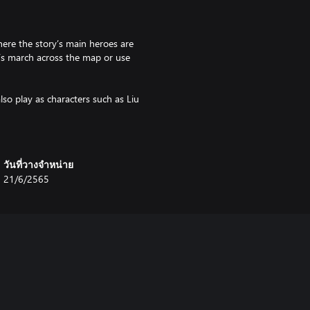
ere the story’s main heroes are
’s march across the map or use
lso play as characters such as Liu
วันที่วางจำหน่าย
pts to establish a lasting legacy
21/6/2565
set the stage for Liu Zhang’s
ork, or watch as his best laid
well as the chance to gain the
t fighting.