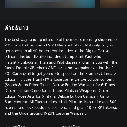
คำอธิบาย
The best way to jump into one of the most surprising shooters of
2016 is with the Titanfall® 2 Ultimate Edition. Not only do you
get access to all of the content included in the Digital Deluxe
edition, this bundle also includes a Jump Start Pack which
instantly unlocks all Titan and Pilot classes and arms you with the
funds, Double XP tokens AND a custom warpaint skin for the R-
201 Carbine all to get you up to speed on the Frontier. Ultimate
Edition includes Titanfall® 2 base game, Deluxe Edition content
(Scorch & Ion Prime Titans, Deluxe Edition Warpaint for 6 Titans,
Deluxe Edition Camo for all Titans, Pilots & Weapons, Deluxe
Edition Nose Arts for 6 Titans, Deluxe Edition Callsign), Jump
Start content (All Titans unlocked, all Pilot tacticals unlocked, 500
tokens to unlock loadouts, cosmetics and gear, 10 2x XP tokens),
and the Underground R-201 Carbine Warpaint.