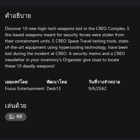
คำอธิบาย
Discover 10 new high-tech weapons lost in the CREO Complex. 5
fire-based weapons meant for security forces were stolen from
their containment units. 5 CREO Space Travel testing tools, state-
of-the-art equipment using hypercooling technology, have been
lost during the incident at CREO. A security memo and a CREO
newsletter in your inventory's Organizer give clues to locate
these 10 deadly weapons!
เผยแพร่โดย
พัฒนาโดย
วันที่วางจำหน่าย
Focus Entertainment
Deck13
9/6/2562
เล่นด้วย
พีซี