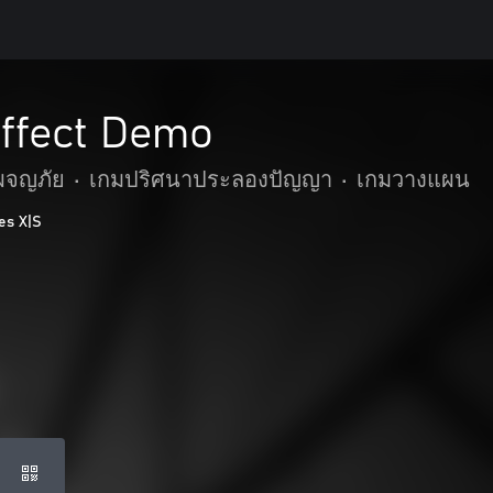
Effect Demo
ะผจญภัย
•
เกมปริศนาประลองปัญญา
•
เกมวางแผน
es X|S