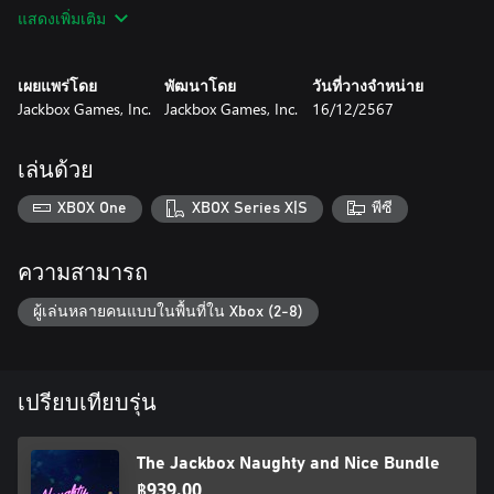
tries to blend in. Figure out which of your friends is the best liar!
แสดงเพิ่มเติม
Choose between same room or remote play modes, depending
on your setting.
The titillating drawing game for terrible artists, Dirty Drawful. In
เผยแพร่โดย
พัฒนาโดย
วันที่วางจำหน่าย
Dirty Drawful, players are given wild prompts and must do their
Jackbox Games, Inc.
Jackbox Games, Inc.
16/12/2567
best to draw them. Then, everyone takes turns trying to figure
out the real prompt before the truth is revealed.
The not-so-serious and oh-so-sexy presentation game, Let Me
เล่นด้วย
Finish. In Let Me Finish, players must take a stance on questions
like, “Where is the mailbox’s butt?” or “How does this avocado
XBOX One
XBOX Series X|S
พีซี
get aroused?” Choose between Quick Mode or Debate Mode to
customize your play.
ความสามารถ
Play with your phone or tablet — no special controller required.
The Jackbox Naughty and Nice Bundle supports anywhere from 2
ผู้เล่นหลายคนแบบในพื้นที่ใน Xbox (2-8)
to10 players and up to 10,000 audience members who can
influence the outcome or award bonus likes.
The Jackbox Naughty and Nice Bundle is here to delight both the
เปรียบเทียบรุ่น
devil and angel on your shoulder! Who will you listen to first?
The Jackbox Naughty and Nice Bundle
฿939.00