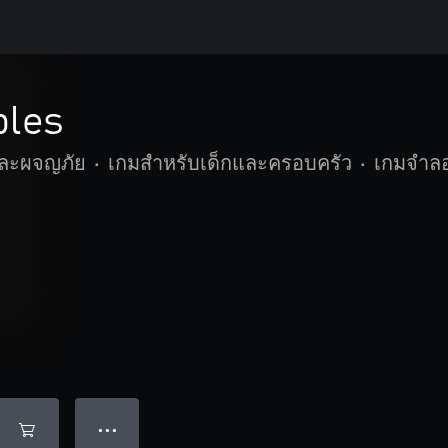
bles
และผจญภัย
•
เกมสำหรับเด็กและครอบครัว
•
เกมจำล
● ● ●