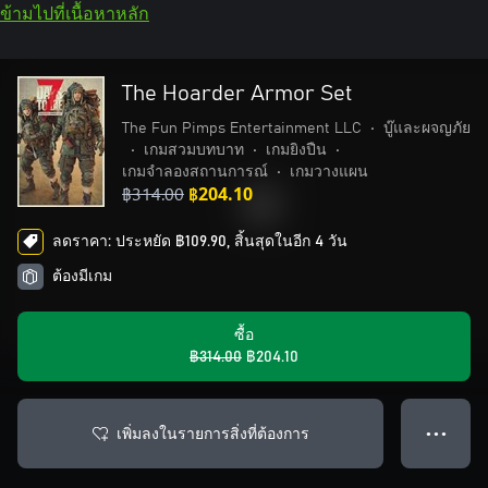
ข้ามไปที่เนื้อหาหลัก
The Hoarder Armor Set
The Fun Pimps Entertainment LLC
•
บู๊และผจญภัย
•
เกมสวมบทบาท
•
เกมยิงปืน
•
เกมจำลองสถานการณ์
•
เกมวางแผน
฿314.00
฿204.10
ลดราคา: ประหยัด ฿109.90, สิ้นสุดในอีก 4 วัน
ต้องมีเกม
ซื้อ
฿314.00
฿204.10
เพิ่มลงในรายการสิ่งที่ต้องการ
● ● ●