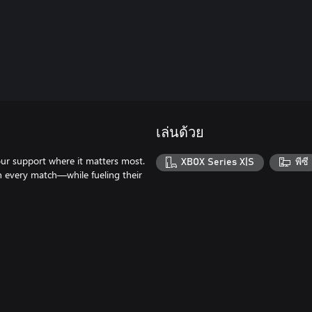
เล่นด้วย
our support where it matters most.
XBOX Series X|S
พีซี
in every match—while fueling their