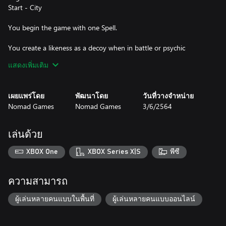
Start - City
You begin the game with one Spell.
You create a likeness as a decoy when in battle or psychic
combat with a character or creature. If your attack roll is less than
แสดงเพิ่มเติม
your Craft value, the decoy is effective and your opponent
cannot add their attack roll to their attack score.
เผยแพร่โดย
พัฒนาโดย
วันที่วางจำหน่าย
Whenever you encounter an Event or Stranger that refers to
Nomad Games
Nomad Games
3/6/2564
alignment, you may attempt to obscure your own alignment. Roll
1 die:
1-3) No effect
เล่นด้วย
4-6) You may choose any alignment for encountering the card,
but your actual alignment does not change.
XBOX One
XBOX Series X|S
พีซี
ความสามารถ
ผู้เล่นหลายคนแบบในพื้นที่
ผู้เล่นหลายคนแบบออนไลน์