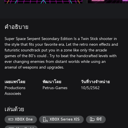
คำอธิบาย
Super Space Serpent Secondary Edition Is a Twin Stick shooter in
the style that fits your favorite era. Let the retro neon effects and
futuristic soundtrack put you in a zone like only the arcade
games of the 80's could . Try to beat the handcrafted levels with
ever changing enemies from distant worlds while using an
เผยแพร่โดย
พัฒนาโดย
วันที่วางจำหน่าย
Productions
Petrus-Games
10/5/2562
Associeés
เล่นด้วย
XBOX One
XBOX Series X|S
พีซี