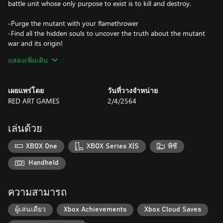
battle unit whose only purpose to exist is to kill and destroy.
-Purge the mutant with your flamethrower
-Find all the hidden souls to uncover the truth about the mutant
war and its origin!
-Slay gigantic enemies! Show them no mercy!
แสดงเพิ่มเติม
-A classic arcade game with a touch of bullet hell
เผยแพร่โดย
วันที่วางจำหน่าย
RED ART GAMES
2/4/2564
เล่นด้วย
XBOX One
XBOX Series X|S
พีซี
Handheld
ความสามารถ
ผู้เล่นเดียว
Xbox Achievements
Xbox Cloud Saves