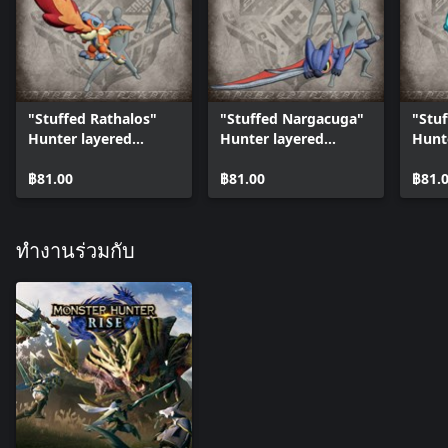
"Stuffed Rathalos"
"Stuffed Nargacuga"
"Stuf
Hunter layered
Hunter layered
Hunt
weapon (Great
weapon (Long Sword)
weap
Sword)
฿81.00
฿81.00
Shiel
฿81.
ทำงานร่วมกับ