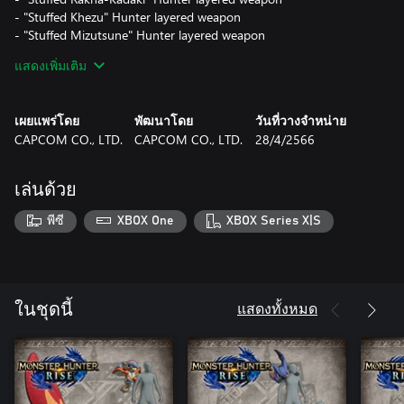
- "Stuffed Khezu" Hunter layered weapon
- "Stuffed Mizutsune" Hunter layered weapon
- "Stuffed Rajang" Hunter layered weapon
แสดงเพิ่มเติม
Note: The products included in this set can also be purchased
separately. Please be careful of duplicate purchases.
เผยแพร่โดย
พัฒนาโดย
วันที่วางจำหน่าย
CAPCOM CO., LTD.
CAPCOM CO., LTD.
28/4/2566
After purchase, speak to the Courier in the game and select Add-
on Content to receive the content. Usage varies depending on
the type of content, as listed below.
เล่นด้วย
- Layered Armor can be used in the Layered Armor Settings
พีซี
XBOX One
XBOX Series X|S
menu of the Item Box. Please note that layered armor is a "skin"
which changes the appearance of the character without affecting
their stats and abilities.
*The items in this set can be purchased individually. Please be
แสดงทั้งหมด
ในชุดนี้
careful not to purchase the same item twice.