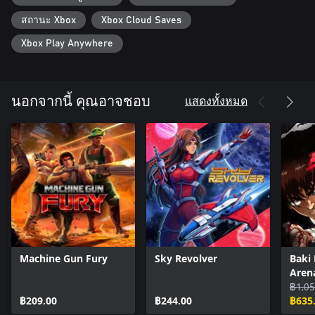
ARCADE Mode:
Seven difficulty tiers to cater to all levels of players—including
สถานะ Xbox
Xbox Cloud Saves
beginners!
Xbox Play Anywhere
Those looking for a challenge should try out HARD and VERY
HARD modes!
There will be local rankings for each plane in each difficulty mode.
แสดงทั้งหมด
นอกจากนี้ คุณอาจชอบ
Options:
Play in vertical screen mode for that nostalgic arcade experience!
Two additional screen filters for your enjoyment.
Lives can be set between 1 to 9, whereas continues can be set
between 0 to infinity.
Freely configure your preferred keys for shots, auto-shots, or
bombs.
Vertical screen mode is playable even in landscape orientation.
You decide your style!
SCORE ATTACK:
This mode has a fixed difficulty and number of lives. Serious
Machine Gun Fury
Sky Revolver
Baki
challengers only!
Aren
Submit your high scores to compete with players from around
฿1,05
the world!
฿209.00
฿244.00
฿635
Online rankings can be viewed from the options menu.