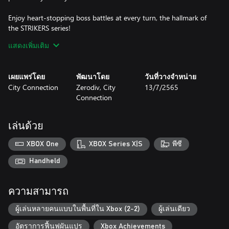
Enjoy heart-stopping boss battles at every turn, the hallmark of
the STRIKERS series!
The legendary Psikyo Bullets are coming for you!
แสดงเพิ่มเติม
The game comes with options you can tweak to your liking.
Pick your preferred difficulty, max lives, max continues, key
เผยแพร่โดย
พัฒนาโดย
วันที่วางจำหน่าย
controls,
City Connection
Zerodiv, City
13/7/2565
and screen orientation to make the game just right for you.
Connection
Don't forget about the new online rankings!
Do you have what it takes to become the best STRIKER in the
เล่นด้วย
world?
XBOX One
XBOX Series X|S
พีซี
Planes:
Six World War-era fighters are at your service, each with unique
Handheld
abilities.
"P" items power up your unit and add sub-weapons to it.
ความสามารถ
"B" items give you bombs that deal area damage to clear out
enemies or help with emergency escapes.
ผู้เล่นหลายคนแบบในพื้นที่ใน Xbox (2-2)
ผู้เล่นเดียว
Store up your shot to unleash a powerful formation attack!
อัตราการฟื้นฟูผันแปร
Xbox Achievements