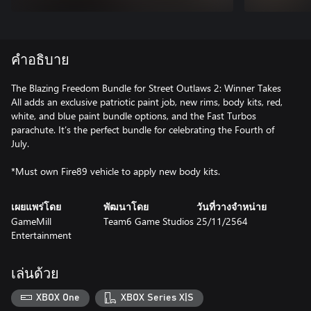
คำอธิบาย
The Blazing Freedom Bundle for Street Outlaws 2: Winner Takes
All adds an exclusive patriotic paint job, new rims, body kits, red,
white, and blue paint bundle options, and the Fast Turbos
parachute. It’s the perfect bundle for celebrating the Fourth of
July.
*Must own Fire89 vehicle to apply new body kits.
เผยแพร่โดย
พัฒนาโดย
วันที่วางจำหน่าย
GameMill
Team6 Game Studios
25/11/2564
Entertainment
เล่นด้วย
XBOX One
XBOX Series X|S