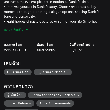
uncover a malevolent plot set in motion at Daniel's birth.
• Immerse yourself in Daniel's story. Choose responses at key
moments through branching dialogue options, shaping Daniel's
tone and personality.
• Fight hordes of nasty creatures or run for your life. Simplified
combat without massive loadouts puts the focus on strategizing
แสดงเพิ่มเติม
combat tactics and resource management.
• Solve dozens of clever puzzles with out of the box solutions to
test your wit.
เผยแพร่โดย
พัฒนาโดย
วันที่วางจำหน่าย
• Randomized systems ensure that enemy encounters, item
Versus Evil, LLC
Jukai Studio
25/10/2566
locations, changing weather patterns, and strange phenomena all
occur at various places, making each playthrough unique.
เล่นด้วย
NEXT-GEN HORROR
XBOX One
XBOX Series X|S
Experience sheer terror like never before with the raw combined
power of the Unreal 5 Engine and Metahuman technology.
Advanced facial animations capture a wide range of human
ความสามารถ
emotion, creating a whole new level of photorealism! Dynamic
lighting and weather bring Aspen Falls to life in eerie detail, from
ผู้เล่นเดียว
Optimized for Xbox Series X|S
the peeling wallpaper of Grandma's house to the dense reaches
Smart Delivery
Xbox Achievements
of a fog-covered forest and beyond!